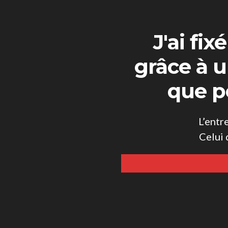
J'ai fi
grâce à 
que p
L’entr
Celui 