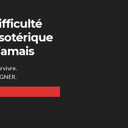
fficulté
sotérique
jamais
rvivre.
GAGNER.